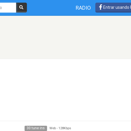
RADIO
Entrar usando
30 tune ins
Web
-
128Kbps