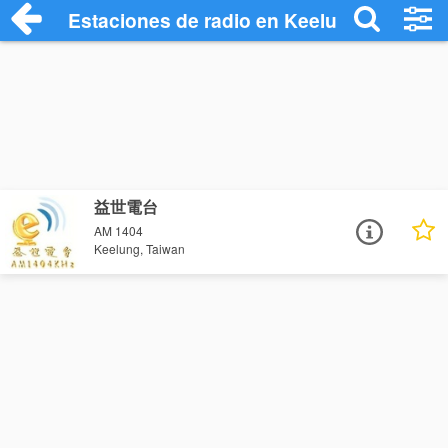
Estaciones de radio en Keelung - Escuch
益世電台
AM 1404
Keelung, Taiwan