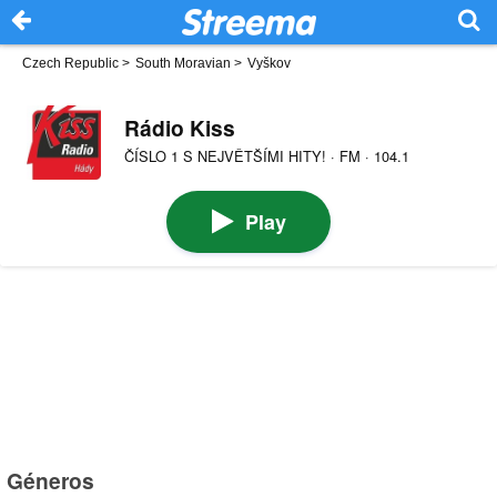
Czech Republic
>
South Moravian
>
Vyškov
Rádio Kiss
ČÍSLO 1 S NEJVĚTŠÍMI HITY! · FM · 104.1
Play
Géneros