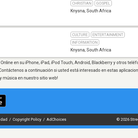
CHRISTIAN
GOSPEL
Knysna
,
South Africa
CULTURE
ENTERTAINMENT
INFORMATION
Knysna
,
South Africa
Online en su iPhone, iPad, iPod Touch, Android, Blackberry y otros teléf
Contáctenos a continuación si usted está interesado en estas aplicaci
y música en nuestro sitio web!
cidad
/
Copyright Policy
/
AdChoices
© 2026 Stre