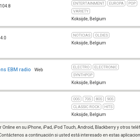
ENTERTAINMENT
EUROPA
POP
104.8
VARIETY
Koksijde
,
Belgium
NOTICIAS
OLDIES
4.0
Koksijde
,
Belgium
ELECTRO
ELECTRONIC
ons EBM radio
Web
SYNTHPOP
Koksijde
,
Belgium
00S
70S
80S
90S
CLASSIC ROCK
HITS
Koksijde
,
Belgium
 Online en su iPhone, iPad, iPod Touch, Android, Blackberry y otros telé
Contáctenos a continuación si usted está interesado en estas aplicaci