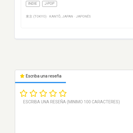
INDIE
J-POP
東京 (TOKYO)
·
KANTŌ
,
JAPAN
·
JAPONÉS
Escriba una reseña