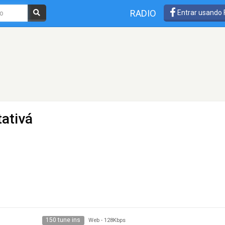
RADIO
Entrar usando
o
tativá
150 tune ins
Web
-
128Kbps