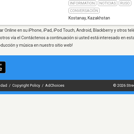
INFORMATION
NOTICIAS
RUSO
CONVERSACIÓN
Kostanay
,
Kazakhstan
r Online en su iPhone, iPad, iPod Touch, Android, Blackberry y otros te
otros vía el Contáctenos a continuación si usted está interesado en est
oducción y música en nuestro sitio web!
cidad
/
Copyright Policy
/
AdChoices
© 2026 Stre