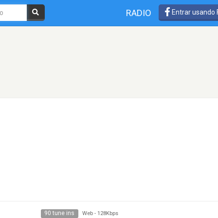
RADIO
Entrar usando
90 tune ins
Web
-
128Kbps