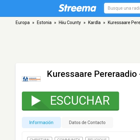
Europa
»
Estonia
»
Hiiu County
»
Kardla
»
Kuressaare Per
Kuressaare Pereraadio
ESCUCHAR
Información
Datos de Contacto
CHRISTIAN
COMMUNITY
RELIGIOUS