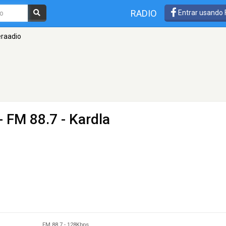
RADIO
Entrar usando
eraadio
- FM 88.7 - Kardla
FM 88.7
-
128Kbps