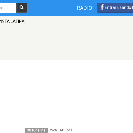
RADIO
Entrar usando
PINTA LATINA
30 tune ins
Web
-
141Kbps