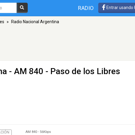
RADIO
Entrar usando
res
»
Radio Nacional Argentina
na
- AM 840 - Paso de los Libres
AM 840
-
56Kbps
CIÓN