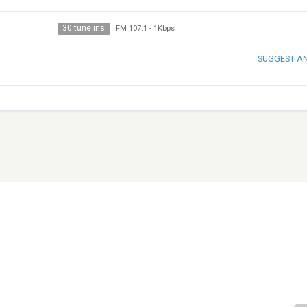
30 tune ins
FM 107.1
-
1Kbps
SUGGEST A