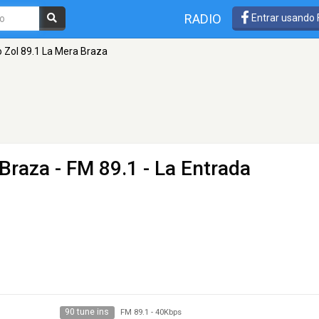
RADIO
Entrar usando
 Zol 89.1 La Mera Braza
 Braza
- FM 89.1 - La Entrada
90 tune ins
FM 89.1
-
40Kbps