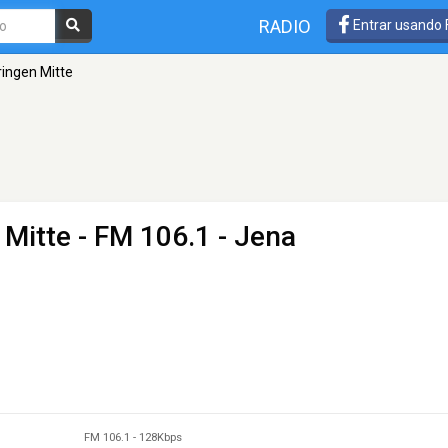
RADIO
Entrar usando
ingen Mitte
 Mitte
- FM 106.1 - Jena
FM 106.1
-
128Kbps