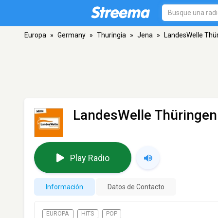
Europa
»
Germany
»
Thuringia
»
Jena
»
LandesWelle Thür
LandesWelle Thüringen
Play Radio
Información
Datos de Contacto
EUROPA
HITS
POP