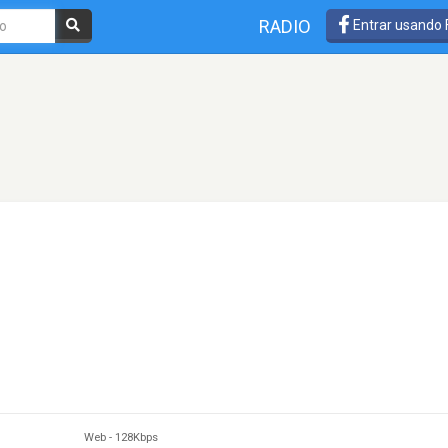
RADIO
Entrar usando
Web
-
128Kbps