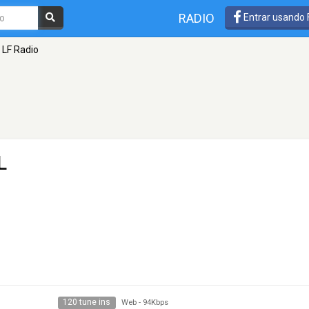
RADIO
Entrar usando
LF Radio
L
120 tune ins
Web
-
94Kbps