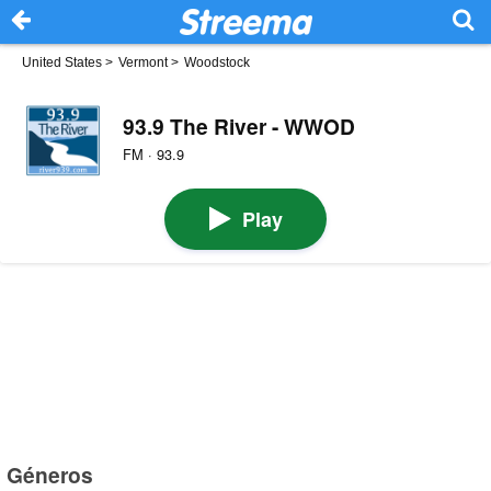
United States
>
Vermont
>
Woodstock
93.9 The River - WWOD
FM · 93.9
Play
Géneros