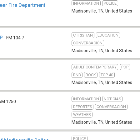
INFORMATION
POLICE
eer Fire Department
Madisonville, TN
,
United States
CHRISTIAN
EDUCATION
LP
FM 104.7
CONVERSACIÓN
Madisonville, TN
,
United States
ADULT CONTEMPORARY
POP
5
RNB
ROCK
TOP 40
Madisonville, TN
,
United States
INFORMATION
NOTICIAS
AM 1250
DEPORTES
CONVERSACIÓN
WEATHER
Madisonville, TN
,
United States
POLICE