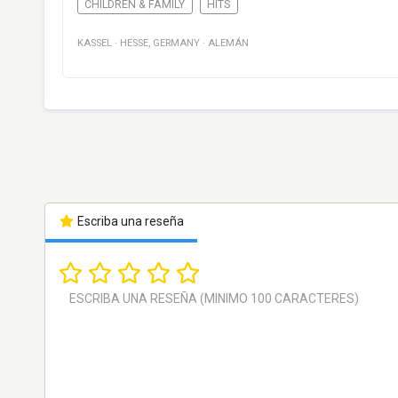
CHILDREN & FAMILY
HITS
KASSEL
·
HESSE
,
GERMANY
·
ALEMÁN
Escriba una reseña