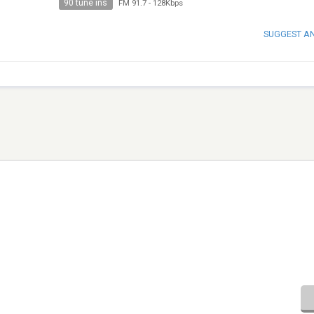
90 tune ins
FM 91.7
-
128Kbps
SUGGEST A