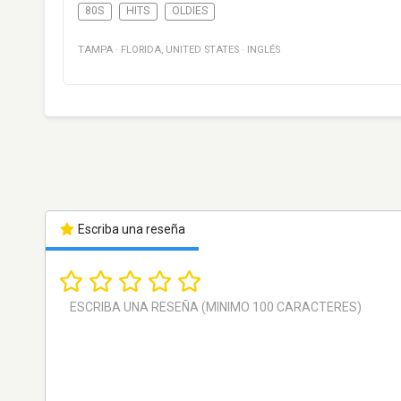
80S
HITS
OLDIES
TAMPA
·
FLORIDA
,
UNITED STATES
·
INGLÉS
Escriba una reseña