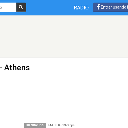
RADIO
Entrar usando
- Athens
30 tune ins
FM 88.0
-
132Kbps