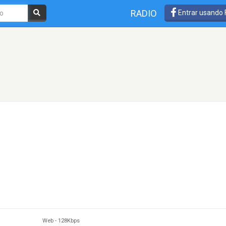
RADIO
Entrar usando
Web
-
128Kbps