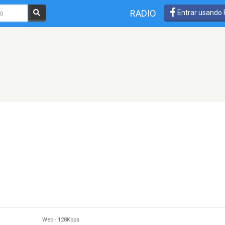
RADIO
Entrar usando
Web
-
128Kbps