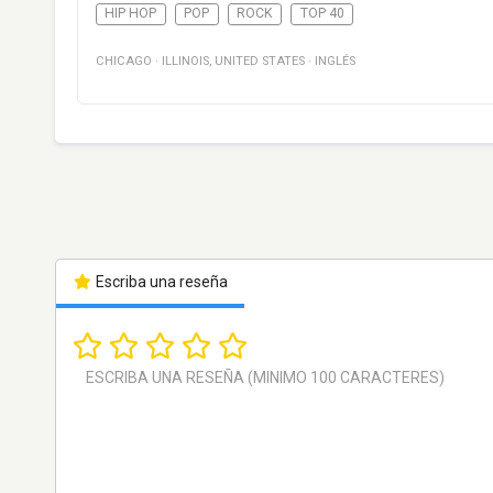
HIP HOP
POP
ROCK
TOP 40
CHICAGO
·
ILLINOIS
,
UNITED STATES
·
INGLÉS
Escriba una reseña