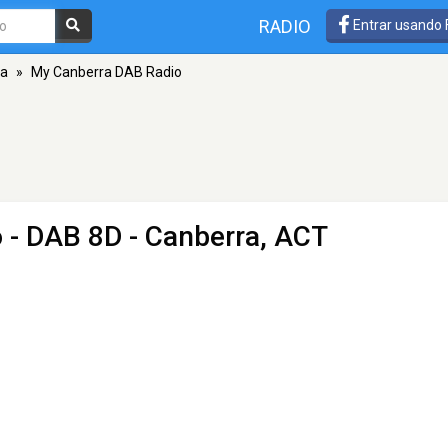
RADIO
Entrar usando
ra
»
My Canberra DAB Radio
o
- DAB 8D - Canberra, ACT