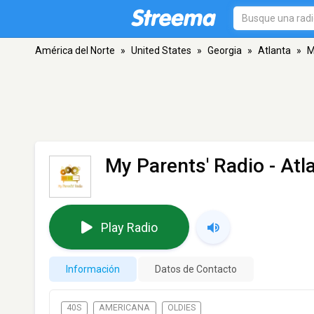
América del Norte
»
United States
»
Georgia
»
Atlanta
»
M
My Parents' Radio
- Atl
Play Radio
Información
Datos de Contacto
40S
AMERICANA
OLDIES