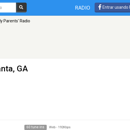
RADIO
Entrar usando
y Parents' Radio
anta, GA
60 tune ins
Web
-
192Kbps