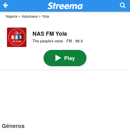
Nigeria
>
Adamawa
>
Yola
NAS FM Yola
The people's voice · FM · 89.9
Play
Géneros