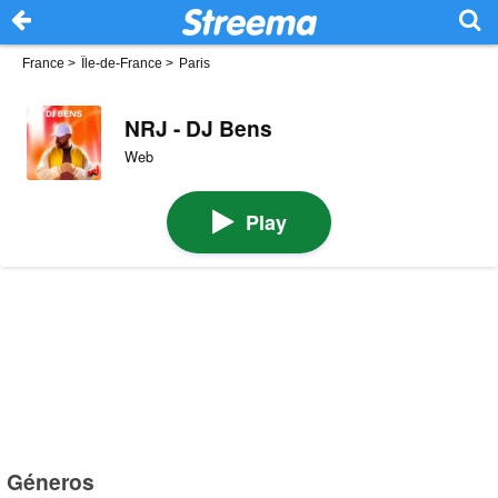
France
>
Île-de-France
>
Paris
NRJ - DJ Bens
Web
Play
Géneros