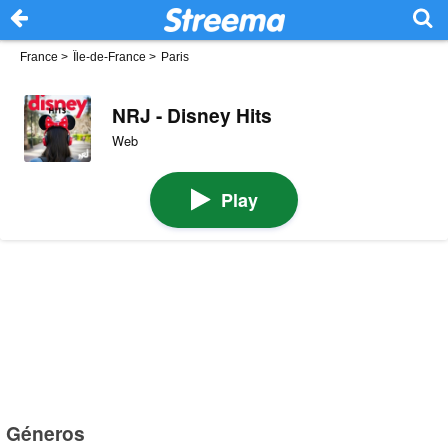
France
>
Île-de-France
>
Paris
NRJ - Disney Hits
Web
Play
Géneros