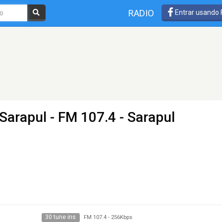
RADIO
Entrar usando
Sarapul
- FM 107.4 - Sarapul
30 tune ins
FM 107.4
-
256Kbps