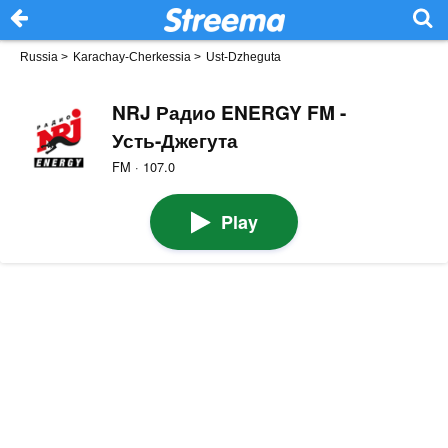
Russia
>
Karachay-Cherkessia
>
Ust-Dzheguta
NRJ Радио ENERGY FM -
Усть-Джегута
FM · 107.0
Play