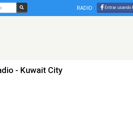
RADIO
Entrar usando
adio
- Kuwait City