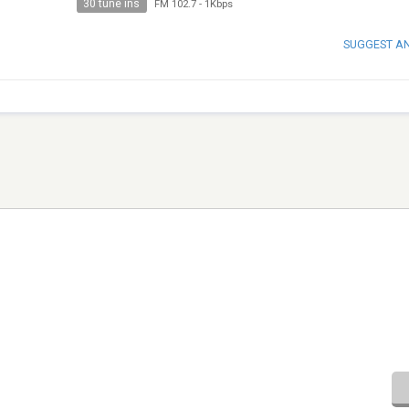
30 tune ins
FM 102.7
-
1Kbps
SUGGEST A