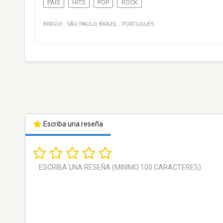
PAÍS
HITS
POP
ROCK
BIRIGUI
·
SÃO PAULO
,
BRAZIL
·
PORTUGUÉS
Escriba una reseña