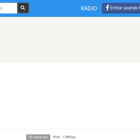
RADIO
Entrar usando
30 tune ins
Web
-
128Kbps