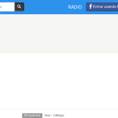
RADIO
Entrar usando
30 tune ins
Web
-
128Kbps