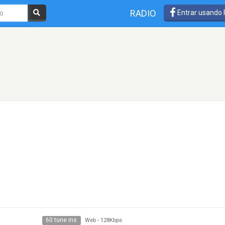
RADIO
Entrar usando
60 tune ins
Web
-
128Kbps