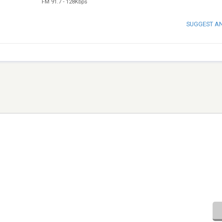
FM 91.7
-
128Kbps
SUGGEST A