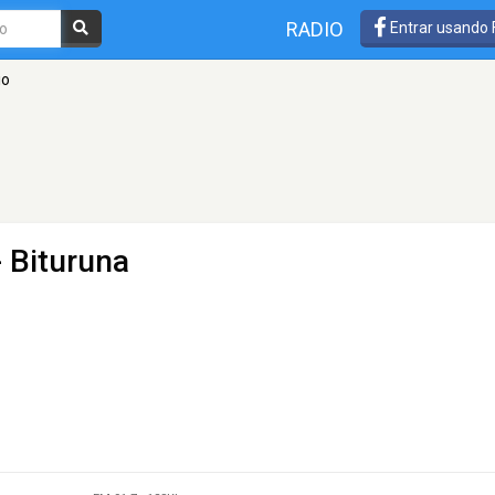
RADIO
Entrar usando
io
- Bituruna