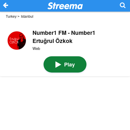
Turkey
>
Istanbul
Number1 FM - Number1
Ertuğrul Özkok
Web
Play