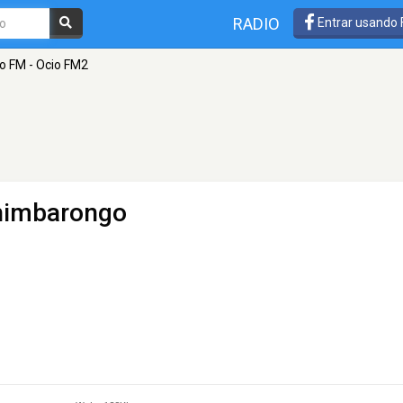
RADIO
Entrar usando
o FM - Ocio FM2
himbarongo