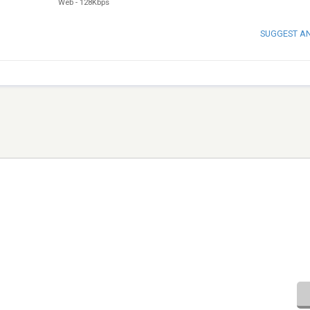
Web
-
128Kbps
SUGGEST A