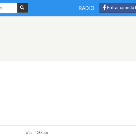
RADIO
Entrar usando
Web
-
128Kbps