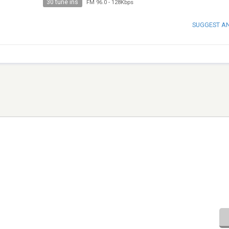
30 tune ins
FM 96.0
-
128Kbps
SUGGEST A