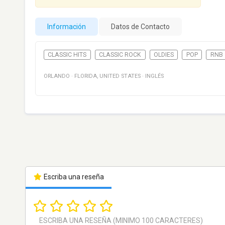
Información
Datos de Contacto
CLASSIC HITS
CLASSIC ROCK
OLDIES
POP
RNB
ORLANDO
·
FLORIDA
,
UNITED STATES
·
INGLÉS
Escriba una reseña