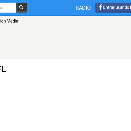
RADIO
Entrar usando
ion Media
FL