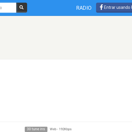
RADIO
Entrar usando
30 tune ins
Web
-
192Kbps