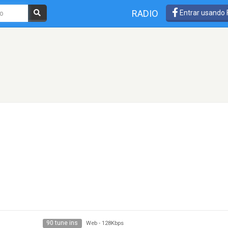
RADIO
Entrar usando
90 tune ins
Web
-
128Kbps