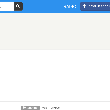
RADIO
Entrar usando
30 tune ins
Web
-
128Kbps