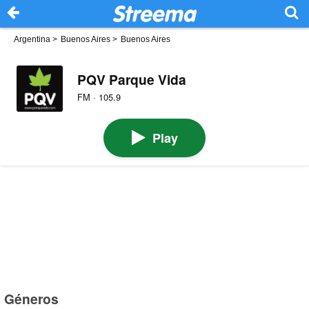
Argentina
>
Buenos Aires
>
Buenos Aires
PQV Parque Vida
FM · 105.9
Play
Géneros