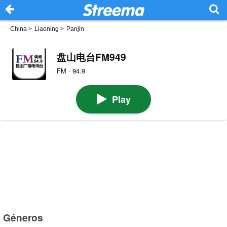
China
>
Liaoning
>
Panjin
盘山电台FM949
FM · 94.9
Play
Géneros