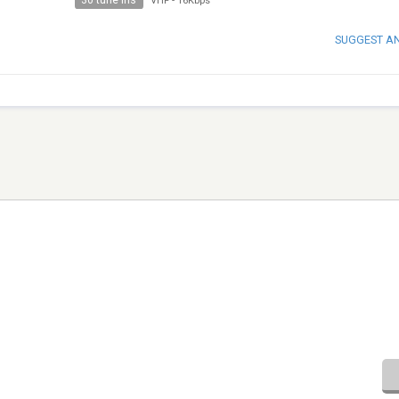
30 tune ins
VHF
-
16Kbps
SUGGEST A