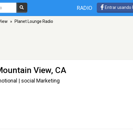
RADIO
Entrar usando
View
»
Planet Lounge Radio
Mountain View, CA
motional | social Marketing